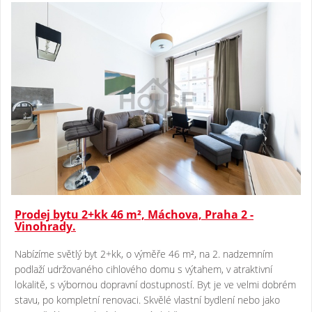
Prodej bytu 2+kk 46 m², Máchova, Praha 2 -
Vinohrady.
Nabízíme světlý byt 2+kk, o výměře 46 m², na 2. nadzemním
podlaží udržovaného cihlového domu s výtahem, v atraktivní
lokalitě, s výbornou dopravní dostupností. Byt je ve velmi dobrém
stavu, po kompletní renovaci. Skvělé vlastní bydlení nebo jako