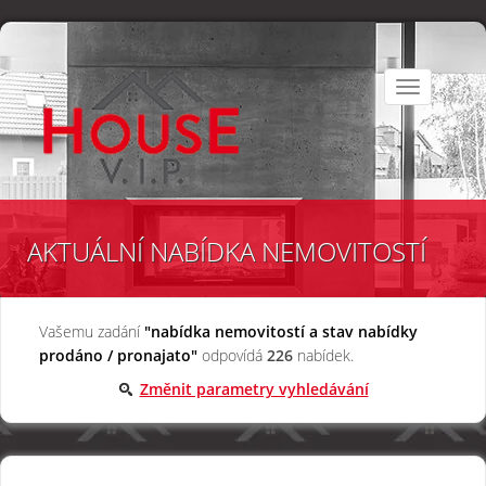
Toggle
navigation
AKTUÁLNÍ NABÍDKA NEMOVITOSTÍ
Vašemu zadání
"nabídka nemovitostí a stav nabídky
prodáno / pronajato"
odpovídá
226
nabídek.
Změnit parametry vyhledávání