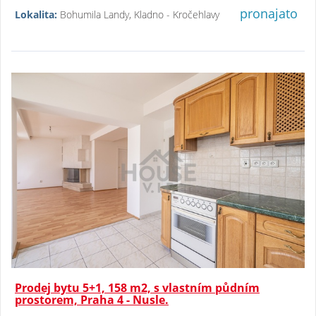
pronajato
Lokalita:
Bohumila Landy, Kladno - Kročehlavy
Prodej bytu 5+1, 158 m2, s vlastním půdním
prostorem, Praha 4 - Nusle.