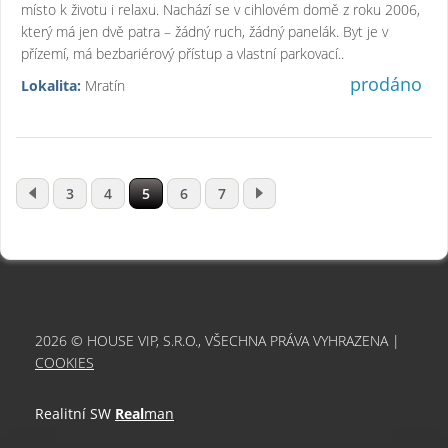
místo k životu i relaxu. Nachází se v cihlovém domě z roku 2006,
který má jen dvě patra – žádný ruch, žádný panelák. Byt je v
přízemí, má bezbariérový přístup a vlastní parkovací..
prodáno
Lokalita:
Mratín
3
4
5
6
7
2026 © HOUSE VIP, S.R.O., VŠECHNA PRÁVA VYHRAZENA |
COOKIES
Realitní SW
Real
man