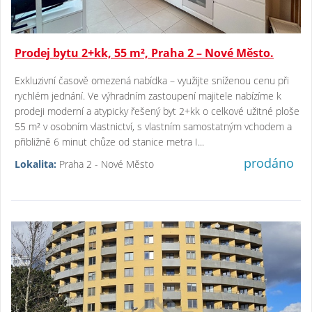
Prodej bytu 2+kk, 55 m², Praha 2 – Nové Město.
Exkluzivní časově omezená nabídka – využijte sníženou cenu při
rychlém jednání. Ve výhradním zastoupení majitele nabízíme k
prodeji moderní a atypicky řešený byt 2+kk o celkové užitné ploše
55 m² v osobním vlastnictví, s vlastním samostatným vchodem a
přibližně 6 minut chůze od stanice metra I...
prodáno
Lokalita:
Praha 2 - Nové Město