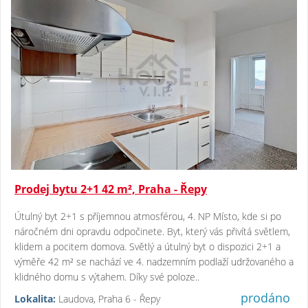
Prodej bytu 2+1 42 m², Praha - Řepy
Útulný byt 2+1 s příjemnou atmosférou, 4. NP Místo, kde si po
náročném dni opravdu odpočinete. Byt, který vás přivítá světlem,
klidem a pocitem domova. Světlý a útulný byt o dispozici 2+1 a
výměře 42 m² se nachází ve 4. nadzemním podlaží udržovaného a
klidného domu s výtahem. Díky své poloze..
prodáno
Lokalita:
Laudova, Praha 6 - Řepy