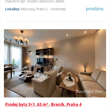
investiční byt. Osobní vlastnictví, dobře..
prodáno
Lokalita:
Máchova, Praha 2 - Vinohrady
Prodej byty 3+1, 63 m² - Braník, Praha 4