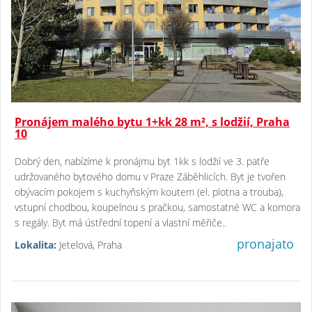
Pronájem malého bytu 1+kk 28 m², s lodžií, Praha
10
Dobrý den, nabízíme k pronájmu byt 1kk s lodžií ve 3. patře
udržovaného bytového domu v Praze Záběhlicích. Byt je tvořen
obývacím pokojem s kuchyňským koutem (el. plotna a trouba),
vstupní chodbou, koupelnou s pračkou, samostatné WC a komora
s regály. Byt má ústřední topení a vlastní měřiče..
pronajato
Lokalita:
Jetelová, Praha