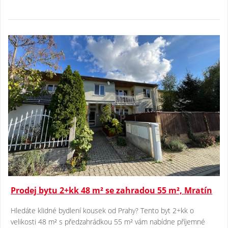
Prodej bytu 2+kk 48 m² se zahradou 55 m², Mratín
Hledáte klidné bydlení kousek od Prahy? Tento byt 2+kk o
velikosti 48 m² s předzahrádkou 55 m² vám nabídne příjemné