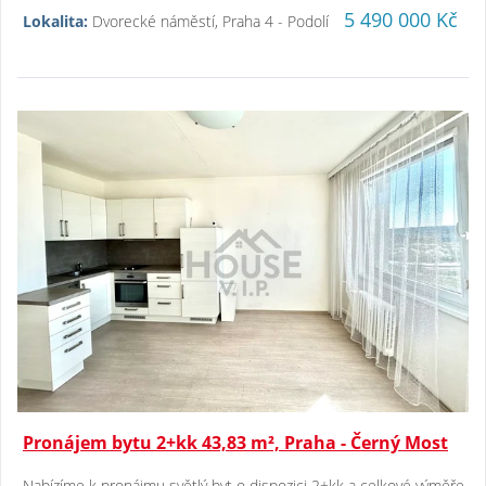
5 490 000 Kč
Lokalita:
Dvorecké náměstí, Praha 4 - Podolí
Pronájem bytu 2+kk 43,83 m², Praha - Černý Most
Nabízíme k pronájmu světlý byt o dispozici 2+kk a celkové výměře