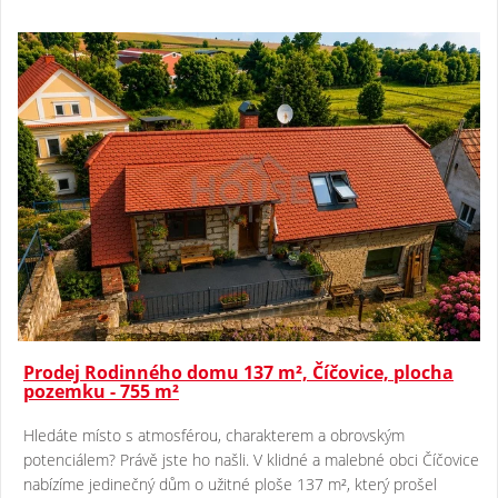
Prodej Rodinného domu 137 m², Číčovice, plocha
pozemku - 755 m²
Hledáte místo s atmosférou, charakterem a obrovským
potenciálem? Právě jste ho našli. V klidné a malebné obci Číčovice
nabízíme jedinečný dům o užitné ploše 137 m², který prošel