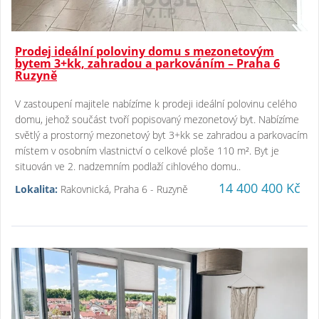
Prodej ideální poloviny domu s mezonetovým
bytem 3+kk, zahradou a parkováním – Praha 6
Ruzyně
V zastoupení majitele nabízíme k prodeji ideální polovinu celého
domu, jehož součást tvoří popisovaný mezonetový byt. Nabízíme
světlý a prostorný mezonetový byt 3+kk se zahradou a parkovacím
místem v osobním vlastnictví o celkové ploše 110 m². Byt je
situován ve 2. nadzemním podlaží cihlového domu..
14 400 400 Kč
Lokalita:
Rakovnická, Praha 6 - Ruzyně