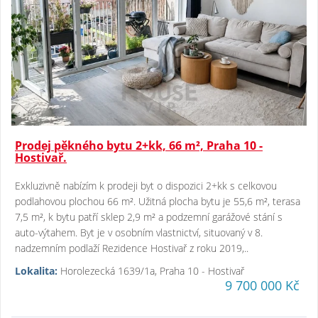
Prodej pěkného bytu 2+kk, 66 m², Praha 10 -
Hostivař.
Exkluzivně nabízím k prodeji byt o dispozici 2+kk s celkovou
podlahovou plochou 66 m². Užitná plocha bytu je 55,6 m², terasa
7,5 m², k bytu patří sklep 2,9 m² a podzemní garážové stání s
auto-výtahem. Byt je v osobním vlastnictví, situovaný v 8.
nadzemním podlaží Rezidence Hostivař z roku 2019,..
Lokalita:
Horolezecká 1639/1a, Praha 10 - Hostivař
9 700 000 Kč