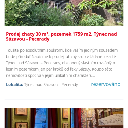
Prodej chaty 30 m², pozemek 1759 m2, Týnec nad
Sázavou - Pecerady
Toužíte po absolutním soukromí, kde vaším jediným sousedem
bude příroda? Nabízíme k prodeji útulný srub v žádané lokalitě
Týnec nad Sázavou – Pecerady, obklopený vlastním rozsáhlým
lesním pozemkem jen pár kroků od řeky Sázavy. Kouzlo této
nemovitosti spočívá v jejím unikátním charakteru...
rezervováno
Lokalita:
Týnec nad Sázavou - Pecerady