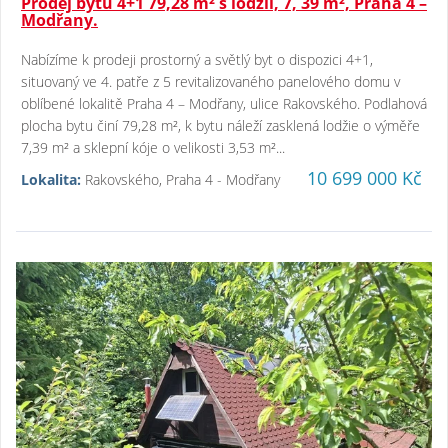
Prodej bytu 4+1 79,28 m² s lodžií, 7, 39 m², Praha 4 –
Modřany.
Nabízíme k prodeji prostorný a světlý byt o dispozici 4+1,
situovaný ve 4. patře z 5 revitalizovaného panelového domu v
oblíbené lokalitě Praha 4 – Modřany, ulice Rakovského. Podlahová
plocha bytu činí 79,28 m², k bytu náleží zasklená lodžie o výměře
7,39 m² a sklepní kóje o velikosti 3,53 m²...
10 699 000 Kč
Lokalita:
Rakovského, Praha 4 - Modřany