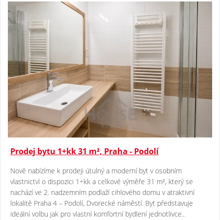
Prodej bytu 1+kk 31 m², Praha - Podolí
Nově nabízíme k prodeji útulný a moderní byt v osobním
vlastnictví o dispozici 1+kk a celkové výměře 31 m², který se
nachází ve 2. nadzemním podlaží cihlového domu v atraktivní
lokalitě Praha 4 – Podolí, Dvorecké náměstí. Byt představuje
ideální volbu jak pro vlastní komfortní bydlení jednotlivce..