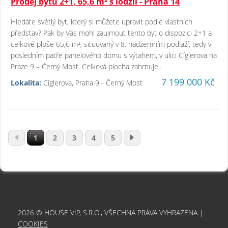
Prodej bytu 2+1, 65,6 m² s lodžií - Praha 14
Hledáte světlý byt, který si můžete upravit podle vlastních
představ? Pak by Vás mohl zaujmout tento byt o dispozici 2+1 a
celkové ploše 65,6 m², situovaný v 8. nadzemním podlaží, tedy v
posledním patře panelového domu s výtahem, v ulici Cíglerova na
Praze 9 – Černý Most. Celková plocha zahrnuje..
7 199 000 Kč
Lokalita:
Cíglerova, Praha 9 - Černý Most
1
2
3
4
5
2026 © HOUSE VIP, S.R.O., VŠECHNA PRÁVA VYHRAZENA |
COOKIES