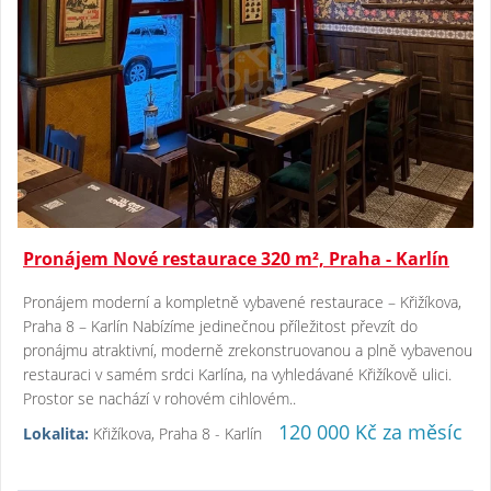
Pronájem Nové restaurace 320 m², Praha - Karlín
Pronájem moderní a kompletně vybavené restaurace – Křižíkova,
Praha 8 – Karlín Nabízíme jedinečnou příležitost převzít do
pronájmu atraktivní, moderně zrekonstruovanou a plně vybavenou
restauraci v samém srdci Karlína, na vyhledávané Křižíkově ulici.
Prostor se nachází v rohovém cihlovém..
120 000 Kč za měsíc
Lokalita:
Křižíkova, Praha 8 - Karlín