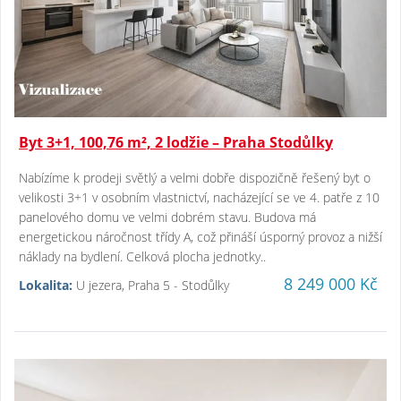
Byt 3+1, 100,76 m², 2 lodžie – Praha Stodůlky
Nabízíme k prodeji světlý a velmi dobře dispozičně řešený byt o
velikosti 3+1 v osobním vlastnictví, nacházející se ve 4. patře z 10
panelového domu ve velmi dobrém stavu. Budova má
energetickou náročnost třídy A, což přináší úsporný provoz a nižší
náklady na bydlení. Celková plocha jednotky..
8 249 000 Kč
Lokalita:
U jezera, Praha 5 - Stodůlky