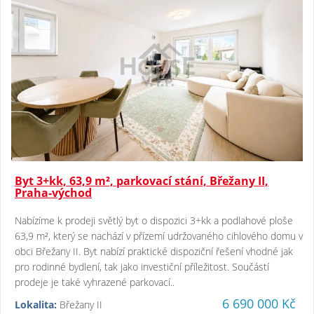
Byt 3+kk, 63,9 m², parkovací stání, Břežany II,
Praha-východ
Nabízíme k prodeji světlý byt o dispozici 3+kk a podlahové ploše
63,9 m², který se nachází v přízemí udržovaného cihlového domu v
obci Břežany II. Byt nabízí praktické dispoziční řešení vhodné jak
pro rodinné bydlení, tak jako investiční příležitost. Součástí
prodeje je také vyhrazené parkovací..
6 690 000 Kč
Lokalita:
Břežany II