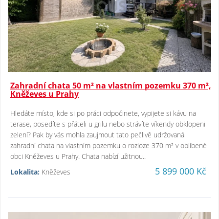
Zahradní chata 50 m² na vlastním pozemku 370 m²,
Kněževes u Prahy
Hledáte místo, kde si po práci odpočinete, vypijete si kávu na
terase, posedíte s přáteli u grilu nebo strávíte víkendy obklopeni
zelení? Pak by vás mohla zaujmout tato pečlivě udržovaná
zahradní chata na vlastním pozemku o rozloze 370 m² v oblíbené
obci Kněževes u Prahy. Chata nabízí užitnou..
5 899 000 Kč
Lokalita:
Kněževes