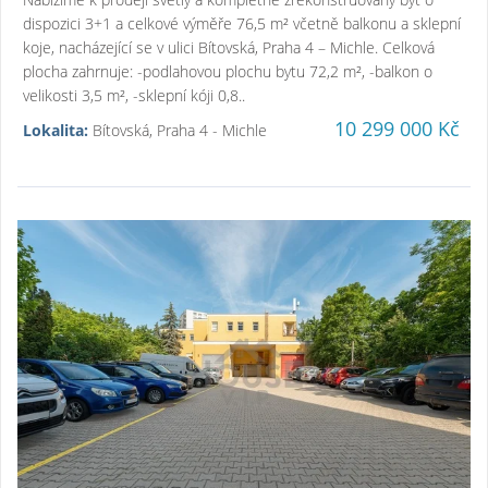
dispozici 3+1 a celkové výměře 76,5 m² včetně balkonu a sklepní
koje, nacházející se v ulici Bítovská, Praha 4 – Michle. Celková
plocha zahrnuje: -podlahovou plochu bytu 72,2 m², -balkon o
velikosti 3,5 m², -sklepní kóji 0,8..
10 299 000 Kč
Lokalita:
Bítovská, Praha 4 - Michle