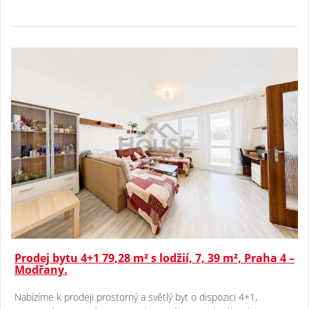
Prodej bytu 4+1 79,28 m² s lodžií, 7, 39 m², Praha 4 –
Modřany.
Nabízíme k prodeji prostorný a světlý byt o dispozici 4+1,