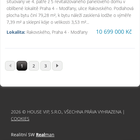
situovaný ve 4. patře z 5 revitalizovaného panelového domu v
oblíbené lokalitě Praha 4 – Modřany, ulice Rakovského. Podlahová
plocha bytu činí 79,28 m², k bytu náleží zasklená lodžie o výměře
7,39 m² a sklepní kóje o velikosti 3,53 m²...
10 699 000 Kč
Lokalita:
Rakovského, Praha 4 - Modřany
1
2
3
2026 © HOUSE VIP, S.R.O., VŠECHNA PRÁVA VYHRAZENA |
COOKIES
Realitní SW
Real
man