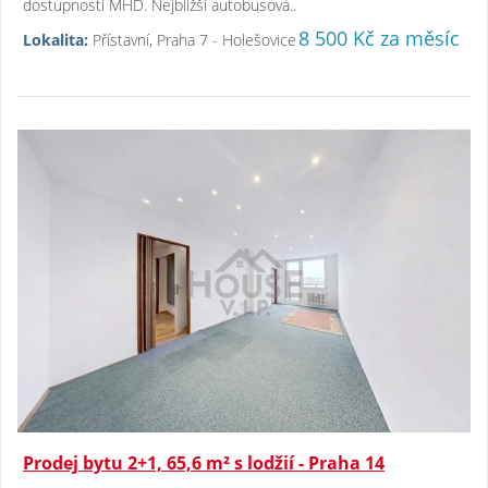
dostupností MHD. Nejbližší autobusová..
8 500 Kč za měsíc
Lokalita:
Přístavní, Praha 7 - Holešovice
Prodej bytu 2+1, 65,6 m² s lodžií - Praha 14