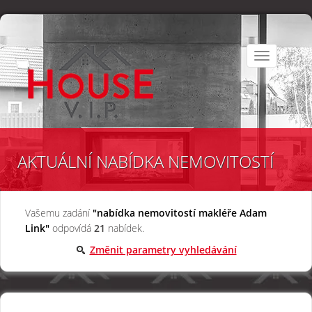
Toggle
navigation
AKTUÁLNÍ NABÍDKA NEMOVITOSTÍ
Vašemu zadání
"nabídka nemovitostí makléře Adam
Link"
odpovídá
21
nabídek.
Změnit parametry vyhledávání