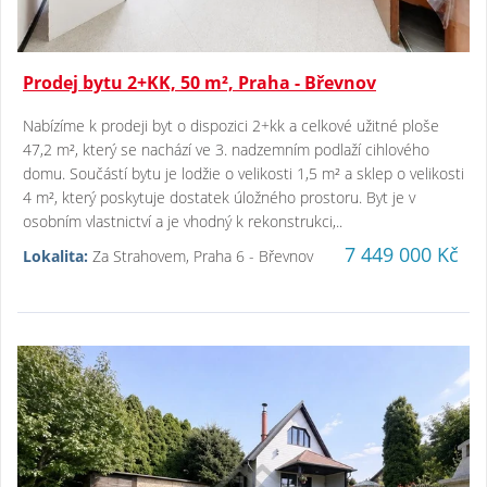
Prodej bytu 2+KK, 50 m², Praha - Břevnov
Nabízíme k prodeji byt o dispozici 2+kk a celkové užitné ploše
47,2 m², který se nachází ve 3. nadzemním podlaží cihlového
domu. Součástí bytu je lodžie o velikosti 1,5 m² a sklep o velikosti
4 m², který poskytuje dostatek úložného prostoru. Byt je v
osobním vlastnictví a je vhodný k rekonstrukci,..
7 449 000 Kč
Lokalita:
Za Strahovem, Praha 6 - Břevnov