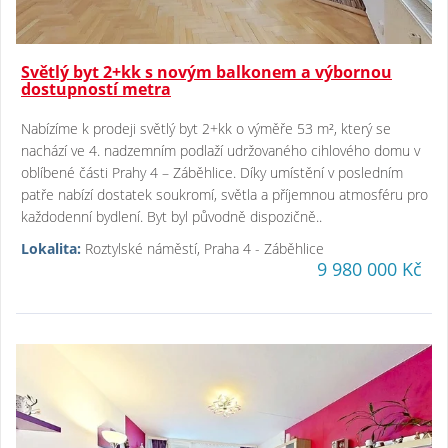
Světlý byt 2+kk s novým balkonem a výbornou
dostupností metra
Nabízíme k prodeji světlý byt 2+kk o výměře 53 m², který se
nachází ve 4. nadzemním podlaží udržovaného cihlového domu v
oblíbené části Prahy 4 – Záběhlice. Díky umístění v posledním
patře nabízí dostatek soukromí, světla a příjemnou atmosféru pro
každodenní bydlení. Byt byl původně dispozičně..
Lokalita:
Roztylské náměstí, Praha 4 - Záběhlice
9 980 000 Kč