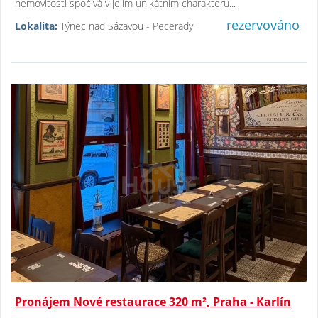
nemovitosti spočívá v jejím unikátním charakteru...
rezervováno
Lokalita:
Týnec nad Sázavou - Pecerady
Pronájem Nové restaurace 320 m², Praha - Karlín