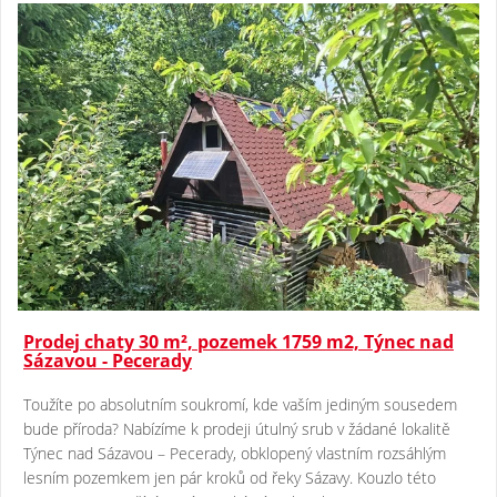
Prodej chaty 30 m², pozemek 1759 m2, Týnec nad
Sázavou - Pecerady
Toužíte po absolutním soukromí, kde vaším jediným sousedem
bude příroda? Nabízíme k prodeji útulný srub v žádané lokalitě
Týnec nad Sázavou – Pecerady, obklopený vlastním rozsáhlým
lesním pozemkem jen pár kroků od řeky Sázavy. Kouzlo této