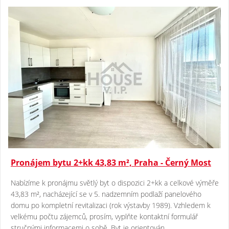
Pronájem bytu 2+kk 43,83 m², Praha - Černý Most
Nabízíme k pronájmu světlý byt o dispozici 2+kk a celkové výměře
43,83 m², nacházející se v 5. nadzemním podlaží panelového
domu po kompletní revitalizaci (rok výstavby 1989). Vzhledem k
velkému počtu zájemců, prosím, vyplňte kontaktní formulář
stručnými informacemi o sobě. Byt je orientován..