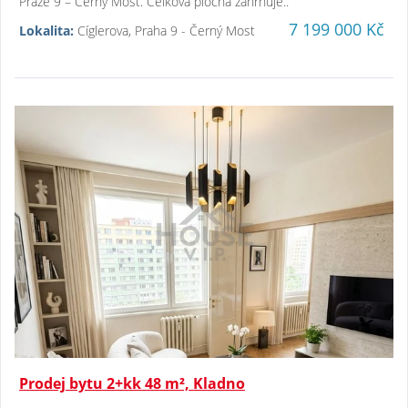
Praze 9 – Černý Most. Celková plocha zahrnuje..
7 199 000 Kč
Lokalita:
Cíglerova, Praha 9 - Černý Most
Prodej bytu 2+kk 48 m², Kladno