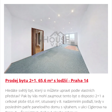
Prodej bytu 2+1, 65,6 m² s lodžií - Praha 14
Hledáte světlý byt, který si můžete upravit podle vlastních
představ? Pak by Vás mohl zaujmout tento byt o dispozici 2+1 a
celkové ploše 65,6 m², situovaný v 8. nadzemním podlaží, tedy v
posledním patře panelového domu s výtahem, v ulici Cíglerova na