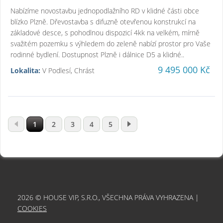
Nabízíme novostavbu jednopodlažního RD v klidné části obce
blízko Plzně. Dřevostavba s difuzně otevřenou konstrukcí na
základové desce, s pohodlnou dispozicí 4kk na velkém, mírně
svažitém pozemku s výhledem do zeleně nabízí prostor pro Vaše
rodinné bydlení. Dostupnost Plzně i dálnice D5 a klidné..
9 495 000 Kč
Lokalita:
V Podlesí, Chrást
1
2
3
4
5
2026 © HOUSE VIP, S.R.O., VŠECHNA PRÁVA VYHRAZENA |
COOKIES