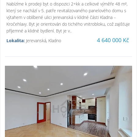
Nabízíme k prodeji byt o dispozici 2+kk a celkové výměře 48 m²,
který se nachází v 5. patře revitalizovaného panelového domu s
výtahem v oblíbené ulici Jerevanská v klidné části Kladna –
Kročehlavy. Byt je orientován do tichého vnitrobloku, což zajišťuje
příjemné a klidné bydlení. Byt je v..
4 640 000 Kč
Lokalita:
Jerevanská, Kladno