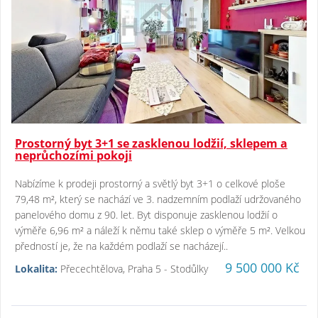
Prostorný byt 3+1 se zasklenou lodžií, sklepem a
neprůchozími pokoji
Nabízíme k prodeji prostorný a světlý byt 3+1 o celkové ploše
79,48 m², který se nachází ve 3. nadzemním podlaží udržovaného
panelového domu z 90. let. Byt disponuje zasklenou lodžií o
výměře 6,96 m² a náleží k němu také sklep o výměře 5 m². Velkou
předností je, že na každém podlaží se nacházejí..
9 500 000 Kč
Lokalita:
Přecechtělova, Praha 5 - Stodůlky